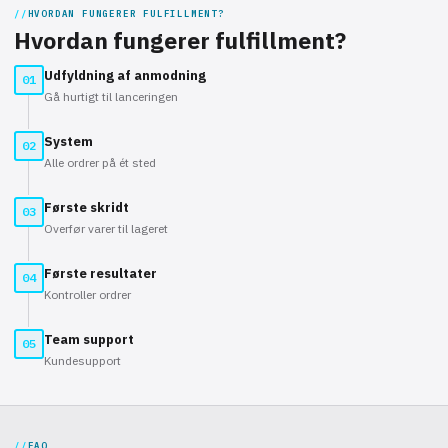
HVORDAN FUNGERER FULFILLMENT?
Hvordan fungerer fulfillment?
Udfyldning af anmodning
01
Gå hurtigt til lanceringen
System
02
Alle ordrer på ét sted
Første skridt
03
Overfør varer til lageret
Første resultater
04
Kontroller ordrer
Team support
05
Kundesupport
FAQ