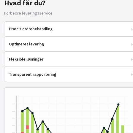
Hvad får du?
Forbedre leveringsservice
Præcis ordrebehandling
Minimerer fejl og garanterer kundetilfredshed.
Optimeret levering
Fordelagtige og hurtige muligheder for enhver ordre.
Fleksible løsninger
Vi tilpasser os din virksomheds behov og skalerer sammen.
Transparent rapportering
Fuld kontrol over lager og varebevægelser i realtid.