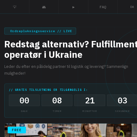
💡
👥
▶
FAQ
DA
Ordreplukningsservice // LIVE
Redstag alternativ? Fulfillmen
operatør i Ukraine
Leder du efter en pålidelig partner til logistik og levering? Sammenlign
muligheder!
// GRATIS TILSLUTNING ER TILGÆNGELIG I:
00
08
21
02
DAGE
TIMER
MINUTTER
SEKUNDER
FREE