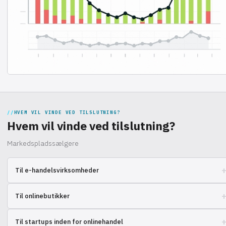
HVEM VIL VINDE VED TILSLUTNING?
Hvem vil vinde ved tilslutning?
Markedspladssælgere
Til e-handelsvirksomheder
Udvid din salgsgeografi uden hovedpine, lad os håndtere opbevaring og
Til onlinebutikker
levering af dine varer.
Automatiser ordrebehandlingen og glem alt om rutineopgaver, fokuser
Til startups inden for onlinehandel
på udvikling!