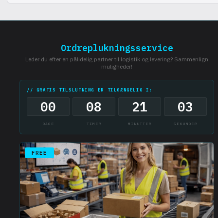
Ja, vores lager er beliggende i Kyiv for hurtig levering i hele Ukraine
Ordreplukningsservice
Leder du efter en pålidelig partner til logistik og levering? Sammenlign
muligheder!
// GRATIS TILSLUTNING ER TILGÆNGELIG I:
00
08
21
02
DAGE
TIMER
MINUTTER
SEKUNDER
FREE