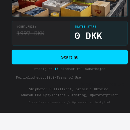
NORMALPRIS:
GRATIS START
1997 DKK
0 DKK
Start nu
stadig er
16
pladser til samarbejde
Fortrolighedspolitik
Terms of Use
Yderligere tjenester:
Shiphero: Fulfillment, priser i Ukraine.
Amazon FBA Opfyldelse: Vurdering, Operatørpriser
Ordreplukningsservice // Ophavsret er beskyttet