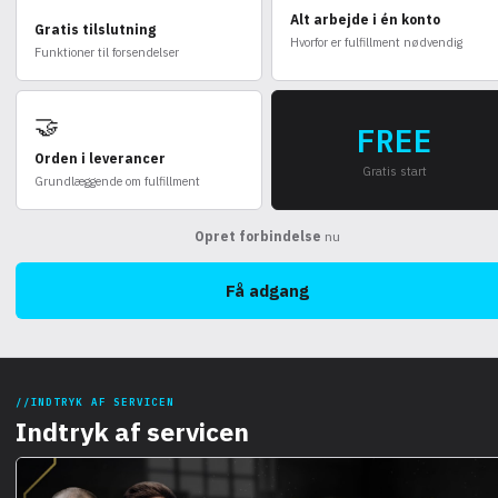
Alt arbejde i én konto
Gratis tilslutning
Hvorfor er fulfillment nødvendig
Funktioner til forsendelser
🤝
FREE
Orden i leverancer
Gratis start
Grundlæggende om fulfillment
Opret forbindelse
nu
Få adgang
INDTRYK AF SERVICEN
Indtryk af servicen