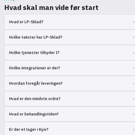
Hvad skal man vide før start
Hvad er LP-Sklad?
Det er et kompleks af tjenester til onlinebutikker, opbevaring,
Hvilke takster har LP-Sklad?
behandling og levering af ordrer
Prisen afhænger af volumen, vægt og type af varer, spørg lederne
Hvilke tjenester tilbyder I?
Modtagelse, opbevaring, samling, pakning, levering og registrering af
Hvilke integrationer er der?
ordrer
Vi understøtter populære CMS- og CRM-systemer til automatisering af
Hvordan foregår leveringen?
processer
Vi arbejder med forskellige leveringstjenester for at vælge den bedste
Hvad er den mindste ordre?
mulighed
Minimum ordremængde diskuteres individuelt
Hvad er behandlingstiden?
Vi behandler ordrer på kortest mulig tid, normalt inden for 24 timer
Er der et lager i Kyiv?