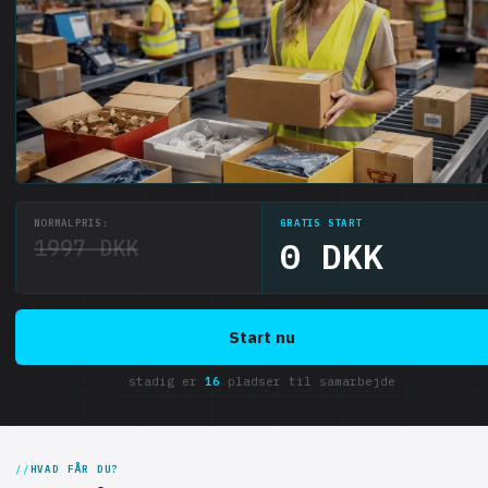
NORMALPRIS:
GRATIS START
1997 DKK
0 DKK
Start nu
stadig er
16
pladser til samarbejde
HVAD FÅR DU?