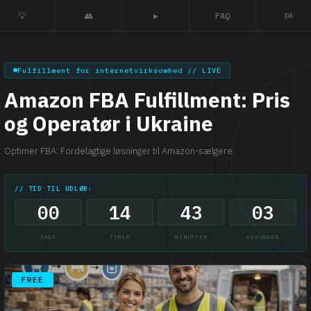
💡
👥
▶
FAQ
DA
Fulfillment for internetvirksomhed // LIVE
Amazon FBA Fulfillment: Pris
og Operatør i Ukraine
Optimer FBA: Fordelagtige løsninger til Amazon-sælgere.
// TID TIL UDLØB:
00
14
43
02
DAGE
TIMER
MINUTTER
SEKUNDER
FREE