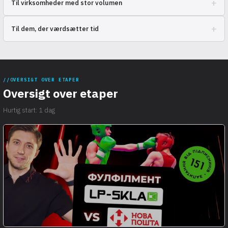
+
Til virksomheder med stor volumen
Forenkle lagerstyring og levering i global skala.
+
Til dem, der værdsætter tid
Fokuser på forretningsudvikling i stedet for rutinemæssige
operationer.
OVERSIGT OVER ETAPER
Oversigt over etaper
Hurtig start: 1 dag