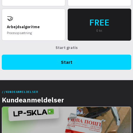
🤝
FREE
Arbejdsalgoritme
0 kr.
Procesopsætning
Start gratis
Start
KUNDEANMELDELSER
Kundeanmeldelser