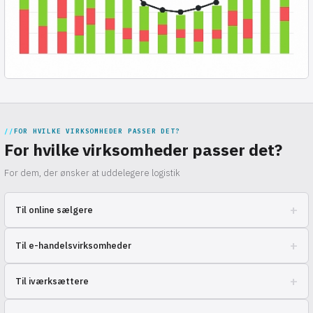
FOR HVILKE VIRKSOMHEDER PASSER DET?
For hvilke virksomheder passer det?
For dem, der ønsker at uddelegere logistik
+
Til online sælgere
Øg overskuddet ved at reducere besværet med logistik og levering.
+
Til e-handelsvirksomheder
Optimer lageromkostningerne og fremskynd ordrebehandlingen.
+
Til iværksættere
Nem start på salg uden eget lager og personale.