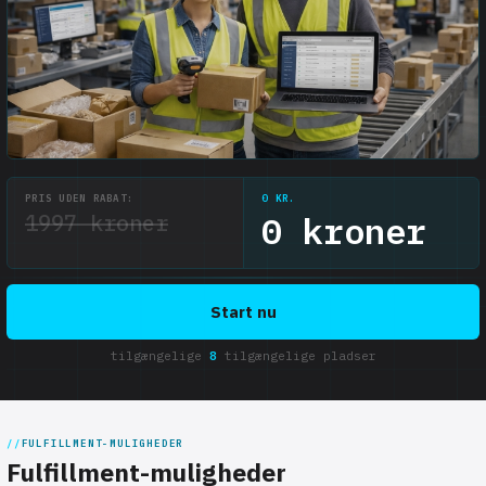
PRIS UDEN RABAT:
0 KR.
1997 kroner
0 kroner
Start nu
tilgængelige
8
tilgængelige pladser
FULFILLMENT-MULIGHEDER
Fulfillment-muligheder