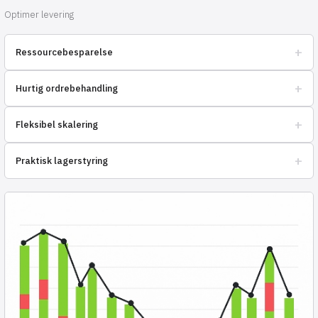
Optimer levering
+
Ressourcebesparelse
Optimer omkostningerne til logistik og opbevaring af varer.
+
Hurtig ordrebehandling
Fremskynd leveringen af varer til slutforbrugeren.
+
Fleksibel skalering
Øg salget uden at bekymre dig om logistik.
+
Praktisk lagerstyring
Spor saldi i realtid, undgå mangel.