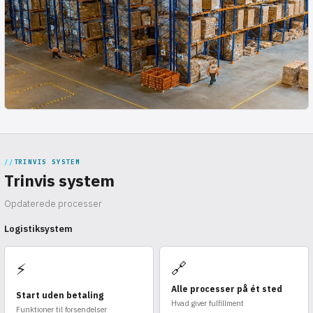
TRINVIS SYSTEM
Trinvis system
Opdaterede processer
Logistiksystem
🔗
⚡
Alle processer på ét sted
Start uden betaling
Hvad giver fulfillment
Funktioner til forsendelser