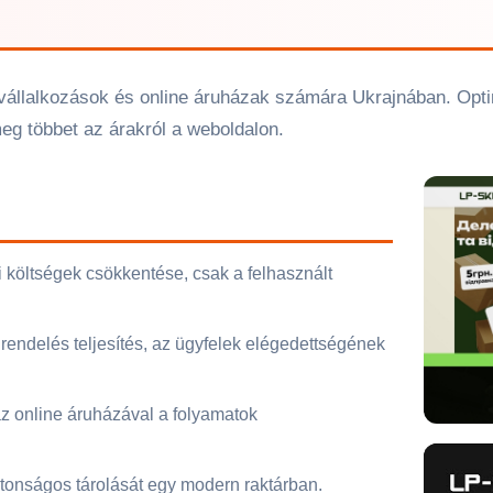
i vállalkozások és online áruházak számára Ukrajnában. Optima
meg többet az árakról a weboldalon.
si költségek csökkentése, csak a felhasznált
rendelés teljesítés, az ügyfelek elégedettségének
z online áruházával a folyamatok
ztonságos tárolását egy modern raktárban.