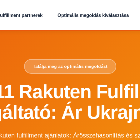
ulfillment partnerek
Optimális megoldás kiválasztása
Találja meg az optimális megoldást
1 Rakuten Fulfi
áltató: Ár Ukra
kuten fulfillment ajánlatok: Árösszehasonlítás és sz