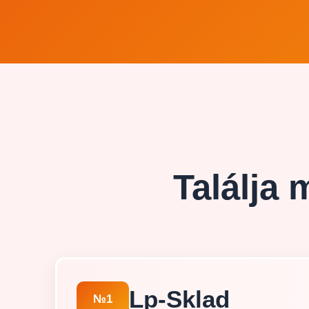
Találja
Lp-Sklad
№1