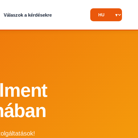
Válaszok a kérdésekre
llment
jnában
olgáltatások!